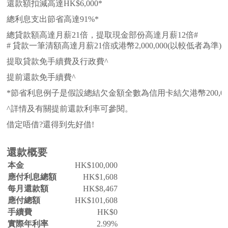
還款額扣減高達HK$6,000*
總利息支出節省高達91%*
總貸款額高達月薪21倍，提取現金部份高達月薪12倍#
# 貸款一筆清額高達月薪21倍或港幣2,000,000(以較
提取貸款免手續費及行政費^
提前還款免手續費^
*節省利息例子是假設總結欠金額全數為信用卡結欠港幣200,00
^詳情及有關提前還款利率可參閱。
借定唔借?還得到先好借!
還款概要
本金
HK$
100,000
應付利息總額
HK$
1,608
每月還款額
HK$
8,467
應付總額
HK$
101,608
手續費
HK$
0
實際年利率
2.99%