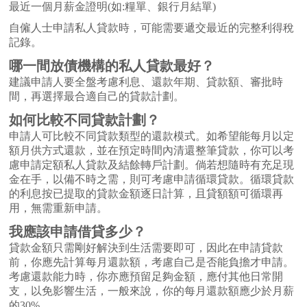
最近一個月薪金證明(如:糧單、銀行月結單)
自僱人士申請私人貸款時，可能需要遞交最近的完整利得稅
記錄。
哪一間放債機構的私人貸款最好？
建議申請人要全盤考慮利息、還款年期、貸款額、審批時
間，再選擇最合適自己的貸款計劃。
如何比較不同貸款計劃？
申請人可比較不同貸款類型的還款模式。如希望能每月以定
額月供方式還款，並在預定時間內清還整筆貸款，你可以考
慮申請定額私人貸款及結餘轉戶計劃。倘若想隨時有充足現
金在手，以備不時之需，則可考慮申請循環貸款。循環貸款
的利息按已提取的貸款金額逐日計算，且貸額額可循環再
用，無需重新申請。
我應該申請借貸多少？
貸款金額只需剛好解決到生活需要即可，因此在申請貸款
前，你應先計算每月還款額，考慮自己是否能負擔才申請。
考慮還款能力時，你亦應預留足夠金額，應付其他日常開
支，以免影響生活，一般來說，你的每月還款額應少於月薪
的30%。