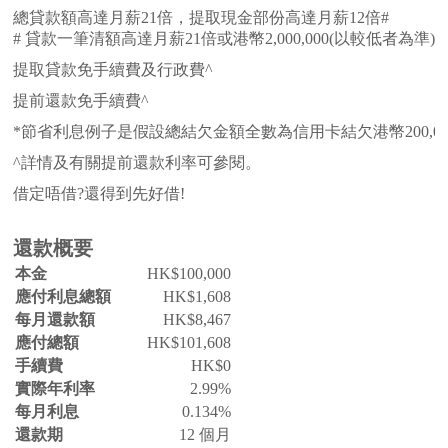
總貸款額高達月薪21倍，提取現金部份高達月薪12倍#
# 貸款一筆清額高達月薪21倍或港幣2,000,000(以較
提取貸款免手續費及行政費^
提前還款免手續費^
*節省利息例子是假設總結欠金額全數為信用卡結欠港幣200,00
^詳情及有關提前還款利率可參閱。
借定唔借?還得到先好借!
還款概要
本金
HK$
100,000
應付利息總額
HK$
1,608
每月還款額
HK$
8,467
應付總額
HK$
101,608
手續費
HK$
0
實際年利率
2.99%
每月利息
0.134%
還款期
12 個月