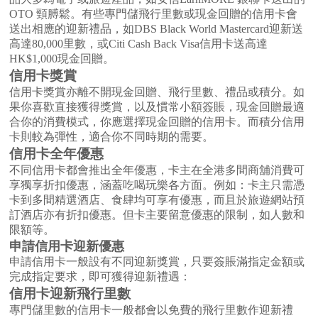
OTO 頸膊鬆。有些專門儲飛行里數或現金回贈的信用卡會
送出相應的迎新禮品，如DBS Black World Mastercard迎新送
高達80,000里數，或Citi Cash Back Visa信用卡送高達
HK$1,000現金回贈。
信用卡獎賞
信用卡獎賞亦離不開現金回贈、飛行里數、禮品或積分。如
果你喜歡直接獲得獎賞，以及慣常小額簽賬，現金回贈最適
合你的消費模式，你應選擇現金回贈的信用卡。而積分信用
卡則較為彈性，適合你不同時期的需要。
信用卡全年優惠
不同信用卡都會推出全年優惠，卡主在全港多間商舖消費可
享獨享折扣優惠，涵蓋吃喝玩樂各方面。例如：卡主只需憑
卡到多間精選酒店、食肆均可享有優惠，而且於旅遊網站預
訂酒店亦有折扣優惠。但卡主要留意優惠的限制，如人數和
限額等。
申請信用卡迎新優惠
申請信用卡一般設有不同迎新獎賞，只要簽賬滿指定金額或
完成指定要求，即可獲得迎新禮遇：
信用卡迎新飛行里數
專門儲里數的信用卡一般都會以免費的飛行里數作迎新禮