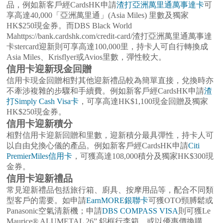
品，例如新客戶經CardsHK申請
渣打亞洲萬里通萬事達卡
可
享高達40,000「亞洲萬里通」(Asia Miles) 里數及獨家
HK$250現金券。而DBS Black World
Mahttps://bank.cardshk.com/credit-card/渣打亞洲萬里通萬事達
卡stercard迎新則可享高達100,000里，持卡人可自行轉換成
Asia Miles、Krisflyer或Avios里數，彈性較大。
信用卡迎新現金回贈
信用卡現金回贈相對其他迎新禮品較為簡單直接，兌換時亦
不牽涉複雜的步驟和手續費。例如新客戶經CardsHK申請
渣
打Simply Cash Visa卡
，可享高達HK$1,100現金回贈及獨家
HK$250現金券。
信用卡迎新積分
相對信用卡迎新回贈和里數，迎新積分最具彈性，持卡人可
以自由兌換心儀的產品。例如新客戶經CardsHK申請
Citi
PremierMiles信用卡
，可獲高達108,000積分及獨家HK$300現
金券。
信用卡迎新禮品
常見迎新禮品包括旅行箱、廚具、按摩用品等，配合不同類
型客戶的需要。如申請
EarnMORE銀聯卡
可獲OTO頸膊鬆或
Panasonic空氣清新機；申請
DBS COMPASS VISA
則可獲Le
Maurice® ALUMETAL 26” 鋁框行李箱，或以優惠價換購